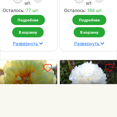
шт.
шт.
Осталось:
77 шт.
Осталось:
184 шт.
Подробнее
Подробнее
В корзину
В корзину
Развернуть
Развернуть
BORDER CHARM
BOWL OF CREAM
ИТО-гибрид
Травянистый
2020 ₽
1700 ₽