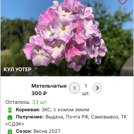
КУЛ УОТЕР
Метельчатые
1
300 ₽
шт.
Осталось:
33 шт.
Корневая:
ЗКС, с комом земли
Получение:
Выдача, Почта РФ, Самовывоз, ТК
«СДЭК»
Сезон:
Весна 2027