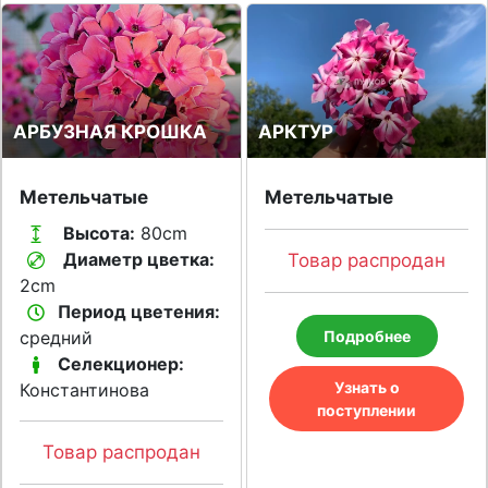
АРБУЗНАЯ КРОШКА
АРКТУР
Метельчатые
Метельчатые
Высота:
80cm
Диаметр цветка:
Товар распродан
2cm
Период цветения:
средний
Подробнее
Селекционер:
Узнать о
Константинова
поступлении
Товар распродан