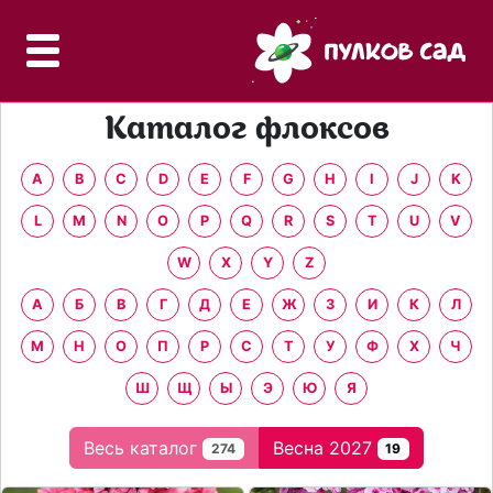
Каталог флоксов
A
B
C
D
E
F
G
H
I
J
K
L
M
N
O
P
Q
R
S
T
U
V
W
X
Y
Z
А
Б
В
Г
Д
Е
Ж
З
И
К
Л
М
Н
О
П
Р
С
Т
У
Ф
Х
Ч
Ш
Щ
Ы
Э
Ю
Я
Весь каталог
Весна 2027
274
19