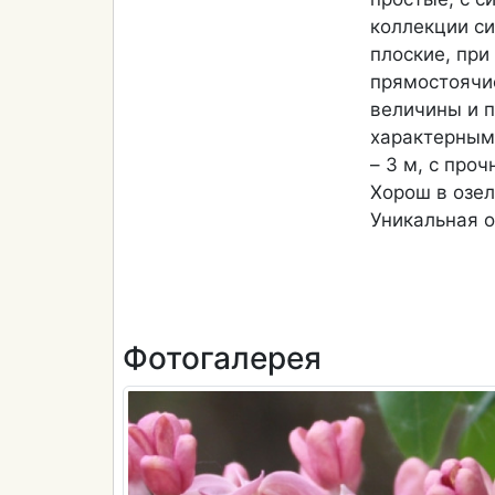
коллекции си
плоские, при
прямостоячи
величины и 
характерными
– 3 м, с про
Хорош в озел
Уникальная 
Фотогалерея