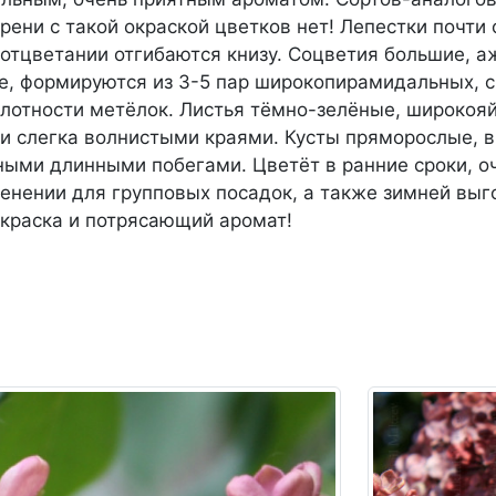
рени с такой окраской цветков нет! Лепестки почти 
 отцветании отгибаются книзу. Соцветия большие, а
е, формируются из 3-5 пар широкопирамидальных, 
плотности метёлок. Листья тёмно-зелёные, широкоя
 слегка волнистыми краями. Кусты пряморослые, в
чными длинными побегами. Цветёт в ранние сроки, о
енении для групповых посадок, а также зимней выг
окраска и потрясающий аромат!