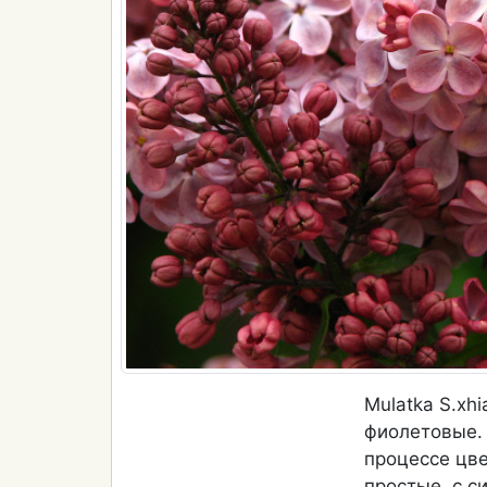
Mulatka S.xh
фиолетовые.
процессе цве
простые, с с