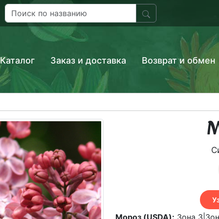
Каталог
Заказ и доставка
Возврат и обмен
М
С
У
Мороз (USDA):
Зона 3|Зон