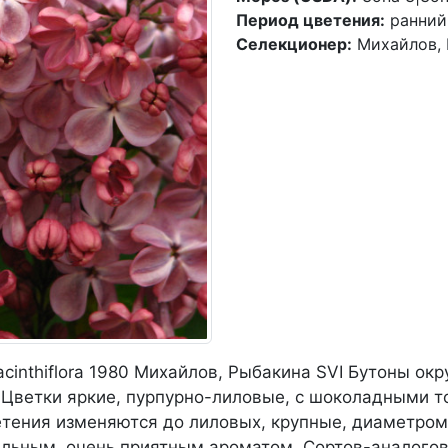
Период цветения:
ранний
Селекционер:
Михайлов, 
iacinthiflora 1980 Михайлов, Рыбакина SVI Бутоны окр
 Цветки яркие, пурпурно-лиловые, с шоколадными т
тения изменяются до лиловых, крупные, диаметром 
ильным, очень приятным ароматом. Сортов-аналого