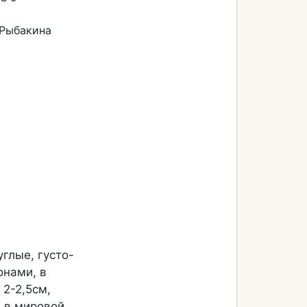
Рыбакина
углые, густо-
онами, в
2-2,5см,
в в мировой