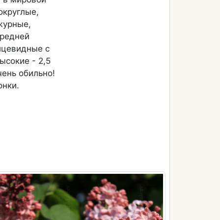
округлые,
журные,
средней
йцевидные с
ысокие - 2,5
чень обильно!
онки.