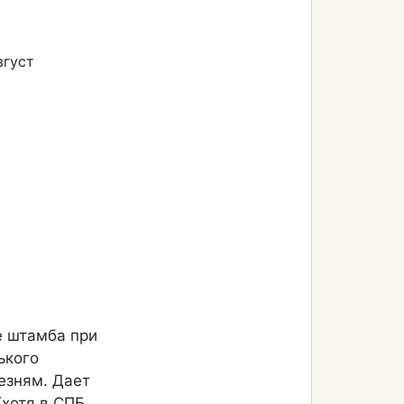
вгуст
е штамба при
ького
езням. Дает
(хотя в СПБ