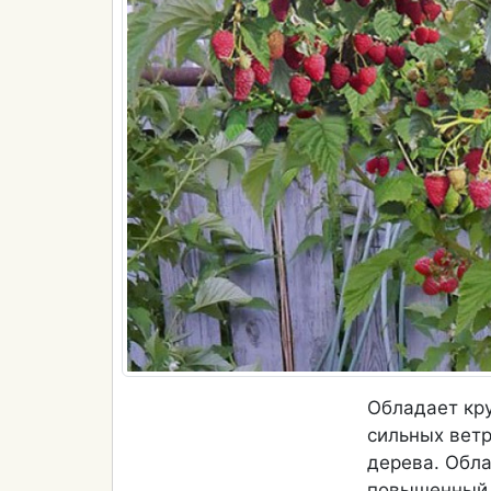
Обладает кр
сильных ветр
дерева. Обл
повышенный у