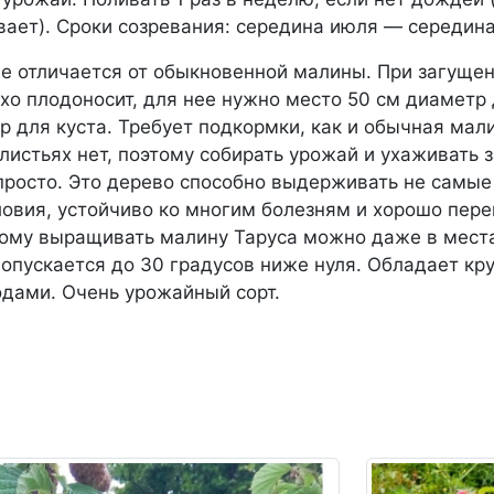
вает). Сроки созревания:
середина июля — середина
не отличается от обыкновенной малины. При загуще
хо плодоносит, для нее нужно место 50 см диаметр
тр для куста. Требует подкормки, как и обычная мал
 листьях нет, поэтому собирать урожай и ухаживать 
просто. Это дерево способно выдерживать не самы
овия, устойчиво ко многим болезням и хорошо пере
тому выращивать малину Таруса можно даже в места
опускается до 30 градусов ниже нуля. Обладает к
одами. Очень урожайный сорт.