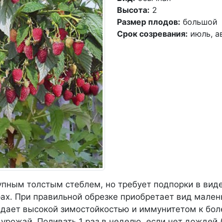
Высота:
2
Размер плодов:
большой
Срок созревания:
июль, а
упным толстым стеблем, но требует подпорки в вид
ах. При правильной обрезке приобретает вид мален
адает высокой зимостойкостью и иммунитетом к бол
рожай. Поливать 1 раз в неделю, если нет дождей 