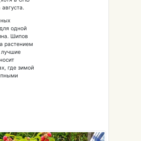
 августа.
нных
 для одной
ина. Шипов
за растением
е лучшие
носит
х, где зимой
рупными