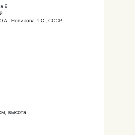
а 9
й
.А., Новикова Л.С., СССР
см, высота