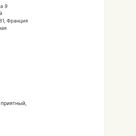
а 9
й
81, Франция
ная
 приятный,