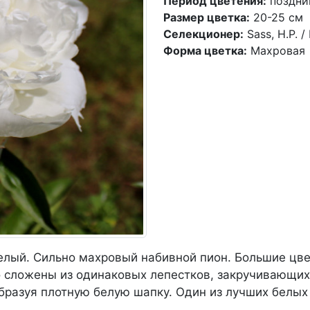
Период цветения:
поздни
Размер цветка:
20-25 см
Селекционер:
Sass, H.P. /
Форма цветка:
Махровая
елый. Сильно махровый набивной пион. Большие цв
 сложены из одинаковых лепестков, закручивающихс
разуя плотную белую шапку. Один из лучших белых 