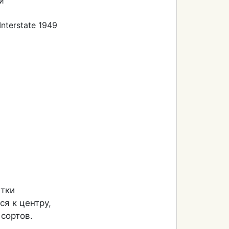
й
 Interstate 1949
етки
я к центру,
сортов.