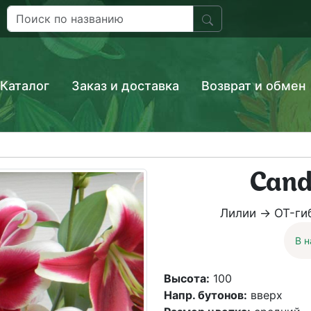
Каталог
Заказ и доставка
Возврат и обмен
Cand
Лилии → OT-гиб
В 
Высота:
100
Напр. бутонов:
вверх