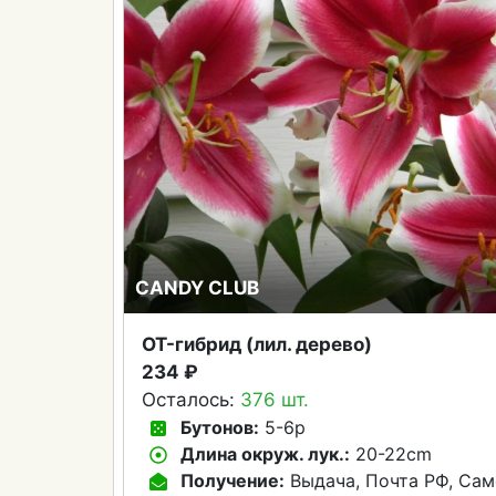
CANDY CLUB
OT-гибрид (лил. дерево)
234 ₽
Осталось:
376 шт.
Бутонов:
5-6p
Длина окруж. лук.:
20-22cm
Получение:
Выдача, Почта РФ, Сам