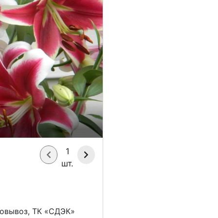
1
шт.
овывоз, ТК «СДЭК»