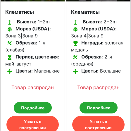
Клематисы
Клематисы
Высота:
1−2m
Высота:
2−3m
Мороз (USDA):
Мороз (USDA):
Зона 3|Зона 9
Зона 4|Зона 9
Обрезка:
1-я
Награды:
золотая
(слабая)
медаль
Период цветения:
Обрезка:
2-я
май-август
(средняя)
Цветы:
Маленькие
Цветы:
Большие
Товар распродан
Товар распродан
Подробнее
Подробнее
Узнать о
Узнать о
поступлении
поступлении