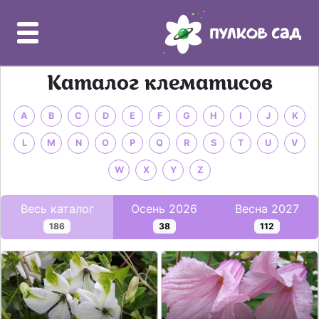
Каталог клематисов
A
B
C
D
E
F
G
H
I
J
K
L
M
N
O
P
Q
R
S
T
U
V
W
X
Y
Z
Весь каталог
Осень 2026
Весна 2027
186
38
112