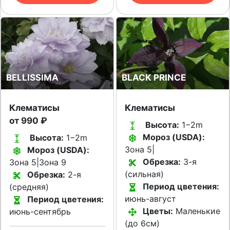
BELLISSIMA
BLACK PRINCE
Клематисы
Клематисы
от 990 ₽
Высота:
1−2m
Мороз (USDA):
Высота:
1−2m
Зона 5|
Мороз (USDA):
Обрезка:
3-я
Зона 5|Зона 9
(сильная)
Обрезка:
2-я
Период цветения:
(средняя)
июнь-август
Период цветения:
Цветы:
Маленькие
июнь-сентябрь
(до 6см)